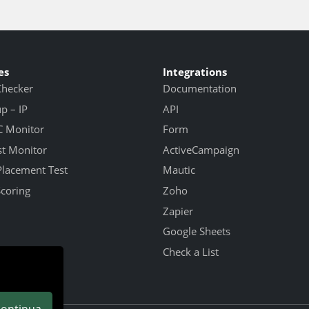
es
Integrations
Checker
Documentation
 – IP
API
 Monitor
Form
st Monitor
ActiveCampaign
Placement Test
Mautic
Scoring
Zoho
Zapier
Google Sheets
Check a List