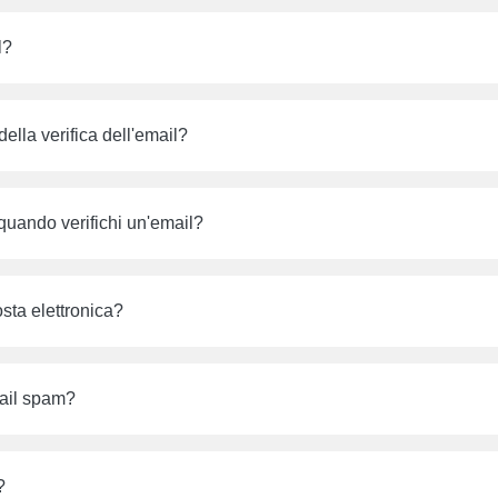
l?
lla verifica dell'email?
quando verifichi un'email?
osta elettronica?
mail spam?
?