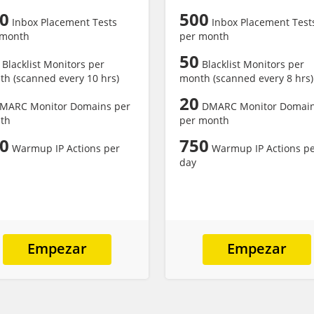
0
500
Inbox Placement Tests
Inbox Placement Test
 month
per month
50
Blacklist Monitors per
Blacklist Monitors per
h (scanned every 10 hrs)
month (scanned every 8 hrs)
20
MARC Monitor Domains per
DMARC Monitor Domai
th
per month
0
750
Warmup IP Actions per
Warmup IP Actions p
day
Empezar
Empezar