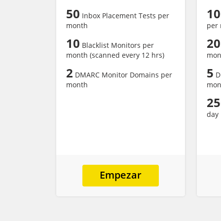
50
10
Inbox Placement Tests per
month
per
10
20
Blacklist Monitors per
month (scanned every 12 hrs)
mont
2
5
DMARC Monitor Domains per
D
month
mon
25
day
Empezar