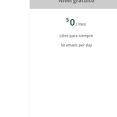
Nivel gratuito
$
0
/ mes
Libre para siempre
50 emails per day