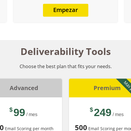
Empezar
Deliverability Tools
Choose the best plan that fits your needs.
Más 
Advanced
Premium
$
99
$
249
/ mes
/ mes
0
500
Email Scoring per month
Email Scoring per mo