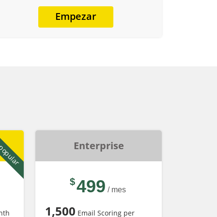
Empezar
popular
Enterprise
$
499
/ mes
1,500
nth
Email Scoring per