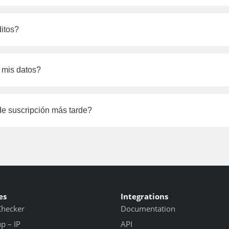
itos?
mis datos?
e suscripción más tarde?
es
Integrations
Checker
Documentation
 – IP
API