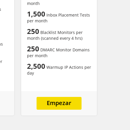
month
s
1,500
Inbox Placement Tests
per month
250
Blacklist Monitors per
month (scanned every 4 hrs)
ns
250
DMARC Monitor Domains
per month
er
2,500
Warmup IP Actions per
day
Empezar