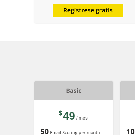
Regístrese gratis
Basic
$
49
/ mes
50
10
Email Scoring per month